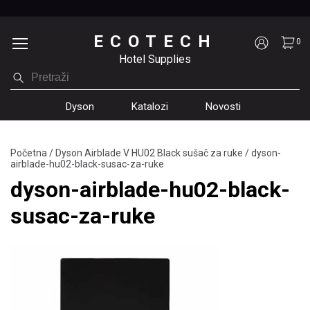
ECOTECH
0
Hotel Supplies
Dyson
Katalozi
Novosti
Početna
/
Dyson Airblade V HU02 Black sušač za ruke
/
dyson-
airblade-hu02-black-susac-za-ruke
dyson-airblade-hu02-black-
susac-za-ruke