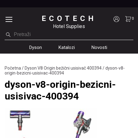
ECOTECH
0
Hotel Supplies
Dyson
Katalozi
Novosti
Početna
/
Dyson V8 Origin bežični usisivač 400394
/
dyson-v8-
origin-bezicni-usisivac-400394
dyson-v8-origin-bezicni-
usisivac-400394