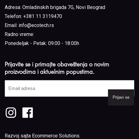
Adresa:
Omladinskih brigada 7G, Novi Beograd
Telefon:
+381 11 3119470
Email:
info@ecotech.rs
Radno vreme:
Ponedeljak - Petak: 09:00 - 18:00h
Prijavite se i primajte obaveštenja o novim
proizvodima i aktuelnim popustima.
Email
adresa
(Required)
Razvoj sajta
Ecommerce Solutions
.