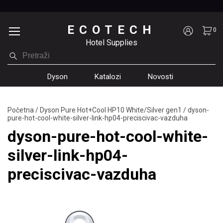
ECOTECH
0
Hotel Supplies
Dyson
Katalozi
Novosti
Početna
/
Dyson Pure Hot+Cool HP10 White/Silver gen1
/
dyson-
pure-hot-cool-white-silver-link-hp04-preciscivac-vazduha
dyson-pure-hot-cool-white-
silver-link-hp04-
preciscivac-vazduha