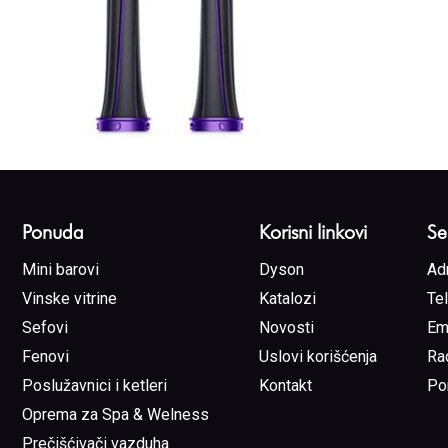
Ponuda
Korisni linkovi
Se
Mini barovi
Dyson
Ad
Vinske vitrine
Katalozi
Te
Sefovi
Novosti
Em
Fenovi
Uslovi korišćenja
Ra
Poslužavnici i ketleri
Kontakt
Po
Oprema za Spa & Welness
Prečišćivači vazduha