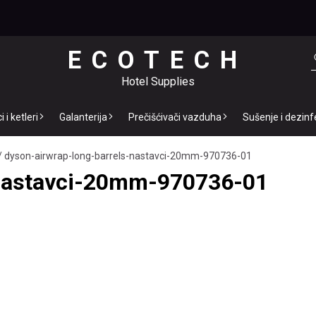
ECOTECH
Hotel Supplies
 i ketleri
Galanterija
Prečišćivači vazduha
Sušenje i dezinf
/
dyson-airwrap-long-barrels-nastavci-20mm-970736-01
-nastavci-20mm-970736-01