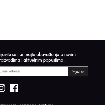
rijavite se i primajte obaveštenja o novim
roizvodima i aktuelnim popustima.
mail
dresa
Required)