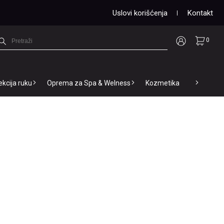
Uslovi korišćenja
Kontakt
0
ekcija ruku
Oprema za Spa & Welness
Kozmetika