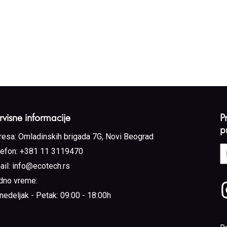
rvisne informacije
P
p
resa:
Omladinskih brigada 7G, Novi Beograd
E
lefon:
+381 11 3119470
a
ail:
info@ecotech.rs
(
dno vreme:
nedeljak - Petak: 09:00 - 18:00h