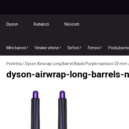
Dyson
Katalozi
Novosti
Mini barovi
Vinske vitrine
Sefovi
Fenovi
Poslužavnici
Početna
/
Dyson Airwrap Long Barrel Black/Purple nastavci 20 mm
dyson-airwrap-long-barrels