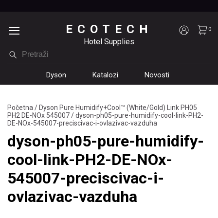
ECOTECH
0
Hotel Supplies
Dyson
Katalozi
Novosti
Početna
/
Dyson Pure Humidify+Cool™ (White/Gold) Link PH05
PH2 DE-NOx 545007
/
dyson-ph05-pure-humidify-cool-link-PH2-
DE-NOx-545007-preciscivac-i-ovlazivac-vazduha
dyson-ph05-pure-humidify-
cool-link-PH2-DE-NOx-
545007-preciscivac-i-
ovlazivac-vazduha