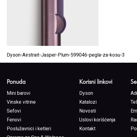
Dyson-Airstrait-Jasper-Plum-599046-pegla-za-kosu-3
Ponuda
Korisni linkovi
Se
Mini barovi
Dyson
Ad
Vinske vitrine
Katalozi
Te
Sefovi
Novosti
Em
Fenovi
Uslovi korišćenja
Ra
Poslužavnici i ketleri
Kontakt
Po