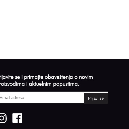
rijavite se i primajte obaveštenja o novim
roizvodima i aktuelnim popustima.
mail
dresa
Required)