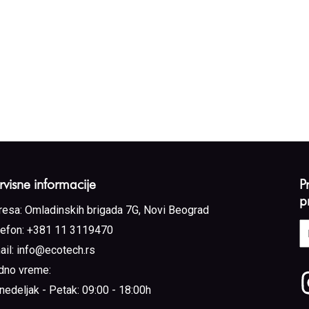
rvisne informacije
P
p
resa:
Omladinskih brigada 7G, Novi Beograd
E
lefon:
+381 11 3119470
a
ail:
info@ecotech.rs
(
dno vreme:
nedeljak - Petak: 09:00 - 18:00h