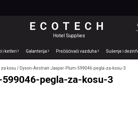
ECOTECH
Hotel Supplies
 i ketleri
Galanterija
Prečišćivači vazduha
Sušenje i dezinf
a za kosu
/
Dyson-Airstrait-Jasper-Plum-599046-pegla-za-kosu-3
m-599046-pegla-za-kosu-3