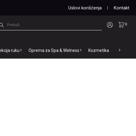
Uslovi korišćenja
Kontakt
0
ekcija ruku
Oprema za Spa & Welness
Kozmetika