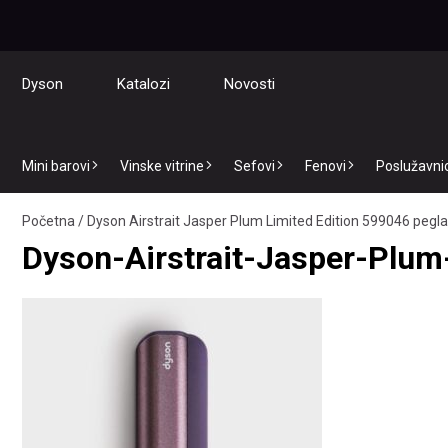
Dyson
Katalozi
Novosti
Mini barovi
Vinske vitrine
Sefovi
Fenovi
Poslužavnici
Početna
/
Dyson Airstrait Jasper Plum Limited Edition 599046 pegl
Dyson-Airstrait-Jasper-Plu