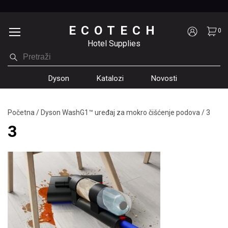
ECOTECH
0
Hotel Supplies
Dyson
Katalozi
Novosti
Početna
/
Dyson WashG1™ uređaj za mokro čišćenje podova
/
3
3