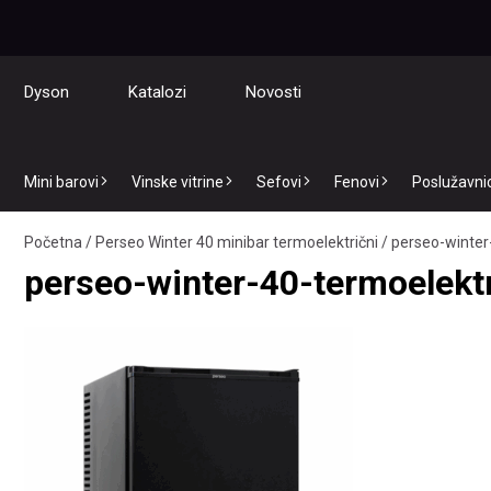
Dyson
Katalozi
Novosti
Mini barovi
Vinske vitrine
Sefovi
Fenovi
Poslužavnici
Početna
/
Perseo Winter 40 minibar termoelektrični
/
perseo-winter
perseo-winter-40-termoelekt