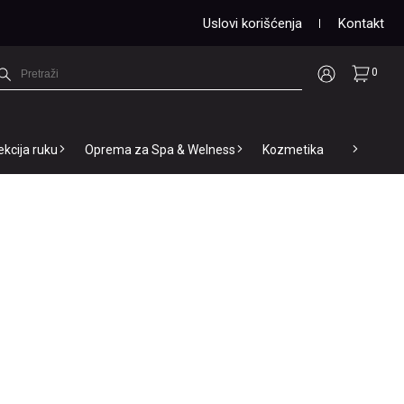
Uslovi korišćenja
Kontakt
0
ekcija ruku
Oprema za Spa & Welness
Kozmetika