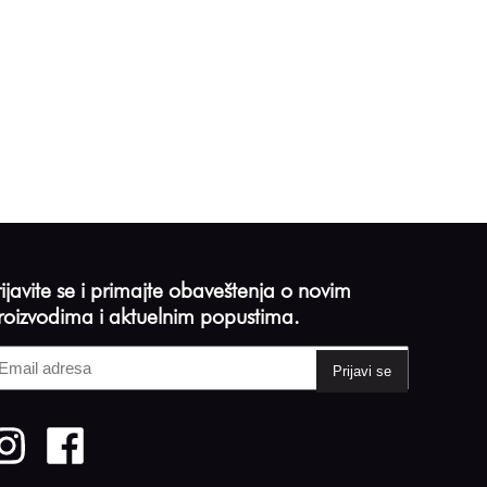
rijavite se i primajte obaveštenja o novim
roizvodima i aktuelnim popustima.
mail
dresa
Required)