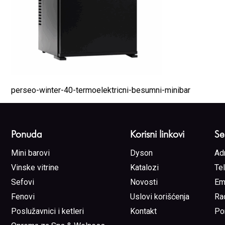
perseo-winter-40-termoelektricni-besumni-minibar
Ponuda
Korisni linkovi
Se
Mini barovi
Dyson
Ad
Vinske vitrine
Katalozi
Te
Sefovi
Novosti
Em
Fenovi
Uslovi korišćenja
Ra
Poslužavnici i ketleri
Kontakt
Po