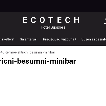
ECOTECH
Hotel Supplies
 i ketleri
Galanterija
Prečišćivači vazduha
Sušenje i dezinf
-40-termoelektricni-besumni-minibar
ricni-besumni-minibar