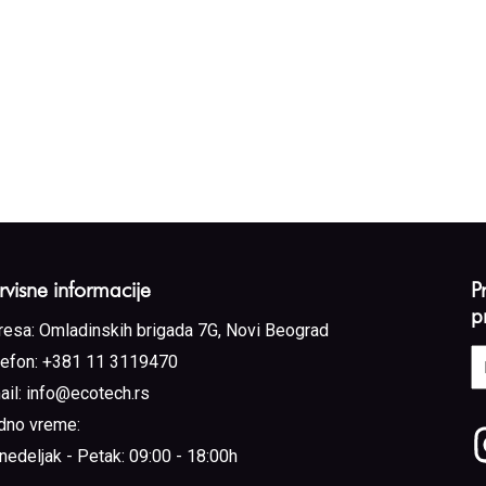
rvisne informacije
P
p
resa:
Omladinskih brigada 7G, Novi Beograd
E
lefon:
+381 11 3119470
a
ail:
info@ecotech.rs
(
dno vreme:
nedeljak - Petak: 09:00 - 18:00h