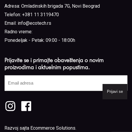
Adresa:
Omladinskih brigada 7G, Novi Beograd
Telefon:
+381 11 3119470
Email:
info@ecotech.rs
Radno vreme:
Ponedeljak - Petak: 09:00 - 18:00h
Prijavite se i primajte obaveštenja o novim
proizvodima i aktuelnim popustima.
Email
adresa
(Required)
Razvoj sajta
Ecommerce Solutions
.