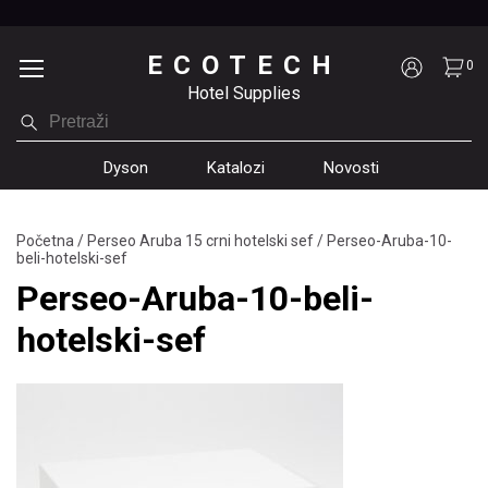
ECOTECH
0
Hotel Supplies
Dyson
Katalozi
Novosti
Početna
/
Perseo Aruba 15 crni hotelski sef
/
Perseo-Aruba-10-
beli-hotelski-sef
Perseo-Aruba-10-beli-
hotelski-sef