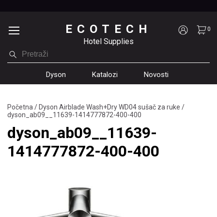
ECOTECH
0
Hotel Supplies
Dyson
Katalozi
Novosti
Početna
/
Dyson Airblade Wash+Dry WD04 sušač za ruke
/
dyson_ab09__11639-1414777872-400-400
dyson_ab09__11639-
1414777872-400-400