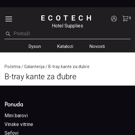
ECOTECH
0
Hotel Supplies
Dyson
Katalozi
Novosti
Početna
/
Galanterija
/
B-tray kante za đubre
B-tray kante za đubre
Ponuda
Mini barovi
Vinske vitrine
Sefovi