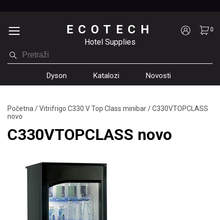
ECOTECH
0
Hotel Supplies
Dyson
Katalozi
Novosti
Početna
/
Vitrifrigo C330 V Top Class minibar
/
C330VTOPCLASS
novo
C330VTOPCLASS novo