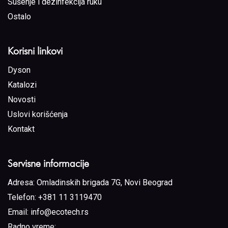
Sušenje i dezinfekcija ruku
Ostalo
Korisni linkovi
Dyson
Katalozi
Novosti
Uslovi korišćenja
Kontakt
Servisne informacije
Adresa:
Omladinskih brigada 7G, Novi Beograd
Telefon:
+381 11 3119470
Email:
info@ecotech.rs
Radno vreme: