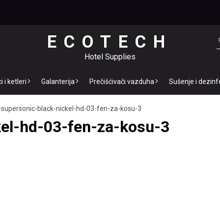
ECOTECH
Hotel Supplies
 i ketleri
Galanterija
Prečišćivači vazduha
Sušenje i dezinf
supersonic-black-nickel-hd-03-fen-za-kosu-3
el-hd-03-fen-za-kosu-3