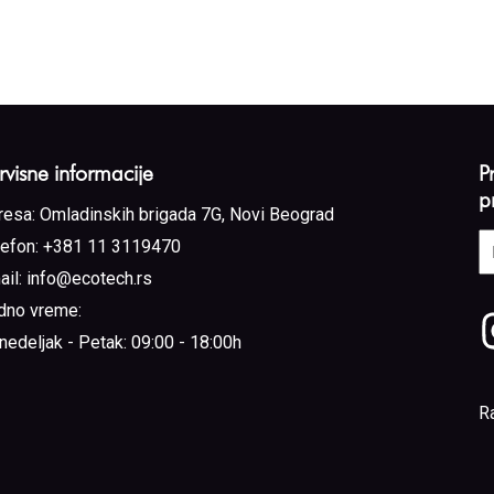
rvisne informacije
P
p
resa:
Omladinskih brigada 7G, Novi Beograd
E
lefon:
+381 11 3119470
a
ail:
info@ecotech.rs
(
dno vreme:
nedeljak - Petak: 09:00 - 18:00h
R