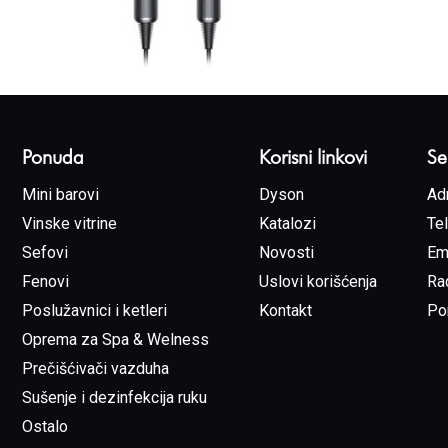
Ponuda
Korisni linkovi
Se
Mini barovi
Dyson
Ad
Vinske vitrine
Katalozi
Te
Sefovi
Novosti
Em
Fenovi
Uslovi korišćenja
Ra
Poslužavnici i ketleri
Kontakt
Po
Oprema za Spa & Welness
Prečišćivači vazduha
Sušenje i dezinfekcija ruku
Ostalo