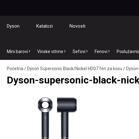
Dyson
Katalozi
Novosti
Mini barovi
Vinske vitrine
Sefovi
Fenovi
Poslužavnici
Početna
/
Dyson Supersonic Black/Nickel HD07 fen za kosu
/
Dyson-
Dyson-supersonic-black-nick