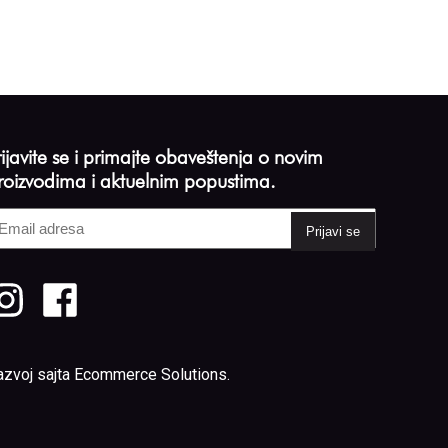
rijavite se i primajte obaveštenja o novim
roizvodima i aktuelnim popustima.
mail
dresa
Required)
azvoj sajta
Ecommerce Solutions
.