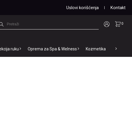
Uslovi korišćenja
Kontakt
0
ekcija ruku
Oprema za Spa & Welness
Kozmetika