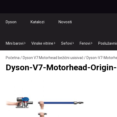
Dyson
Katalozi
Novosti
Mini barovi
Vinske vitrine
Sefovi
Fenovi
Poslužavnici
Početna
/
Dyson V7 Motorhead bežični usisivač
/
Dyson-V7-Motorhea
Dyson-V7-Motorhead-Origin-