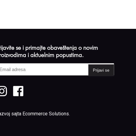
rijavite se i primajte obaveštenja o novim
roizvodima i aktuelnim popustima.
mail
dresa
Required)
azvoj sajta
Ecommerce Solutions
.