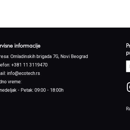
rvisne informacije
P
p
resa:
Omladinskih brigada 7G, Novi Beograd
E
lefon:
+381 11 3119470
a
ail:
info@ecotech.rs
(
dno vreme:
nedeljak - Petak: 09:00 - 18:00h
R