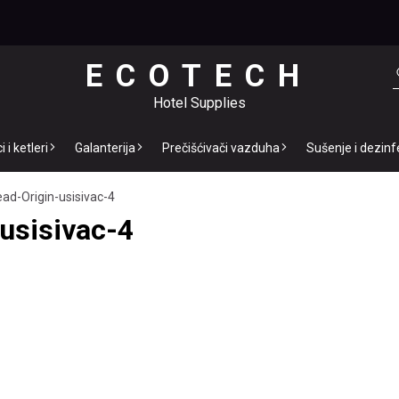
ECOTECH
Hotel Supplies
 i ketleri
Galanterija
Prečišćivači vazduha
Sušenje i dezinf
d-Origin-usisivac-4
usisivac-4