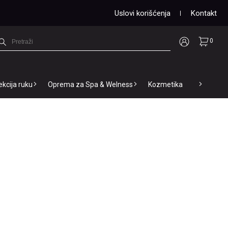
Uslovi korišćenja
Kontakt
0
ekcija ruku
Oprema za Spa & Welness
Kozmetika