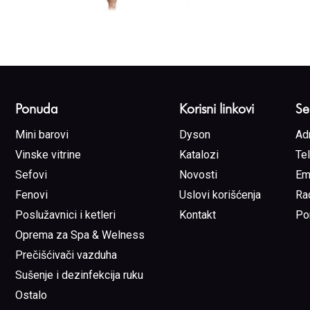
Ponuda
Korisni linkovi
Se
Mini barovi
Dyson
Ad
Vinske vitrine
Katalozi
Te
Sefovi
Novosti
Em
Fenovi
Uslovi korišćenja
Ra
Poslužavnici i ketleri
Kontakt
Po
Oprema za Spa & Welness
Prečišćivači vazduha
Sušenje i dezinfekcija ruku
Ostalo