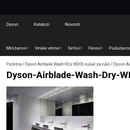
Dyson
Katalozi
Novosti
Mini barovi
Vinske vitrine
Sefovi
Fenovi
Poslužavnici
Početna
/
Dyson Airblade Wash+Dry WD05 sušač za ruke
/
Dyson-A
Dyson-Airblade-Wash-Dry-W