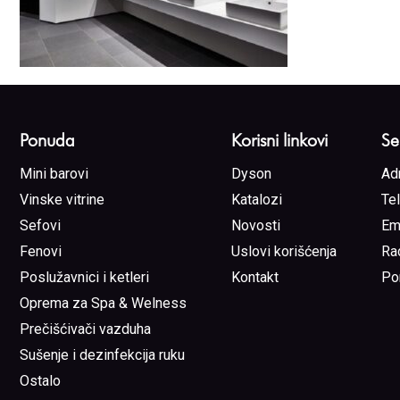
Ponuda
Korisni linkovi
Se
Mini barovi
Dyson
Ad
Vinske vitrine
Katalozi
Te
Sefovi
Novosti
Em
Fenovi
Uslovi korišćenja
Ra
Poslužavnici i ketleri
Kontakt
Po
Oprema za Spa & Welness
Prečišćivači vazduha
Sušenje i dezinfekcija ruku
Ostalo