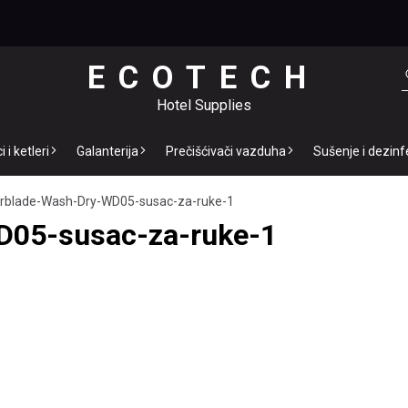
ECOTECH
Hotel Supplies
 i ketleri
Galanterija
Prečišćivači vazduha
Sušenje i dezinf
irblade-Wash-Dry-WD05-susac-za-ruke-1
D05-susac-za-ruke-1