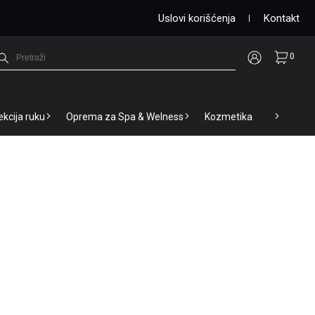
Uslovi korišćenja
Kontakt
0
ekcija ruku
Oprema za Spa & Welness
Kozmetika