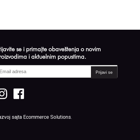
rijavite se i primajte obaveštenja o novim
roizvodima i aktuelnim popustima.
mail
dresa
Required)
azvoj sajta
Ecommerce Solutions
.