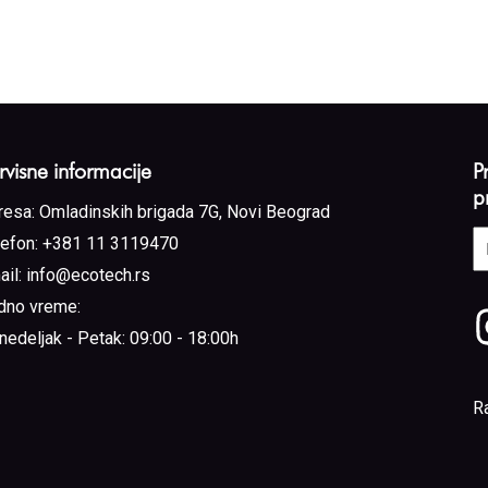
rvisne informacije
P
p
resa:
Omladinskih brigada 7G, Novi Beograd
E
lefon:
+381 11 3119470
a
ail:
info@ecotech.rs
(
dno vreme:
nedeljak - Petak: 09:00 - 18:00h
R