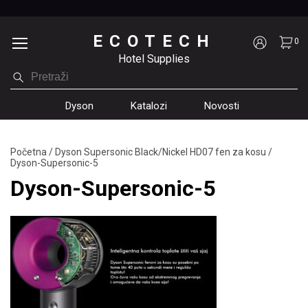
ECOTECH
0
Hotel Supplies
Dyson
Katalozi
Novosti
Početna
/
Dyson Supersonic Black/Nickel HD07 fen za kosu
/
Dyson-Supersonic-5
Dyson-Supersonic-5