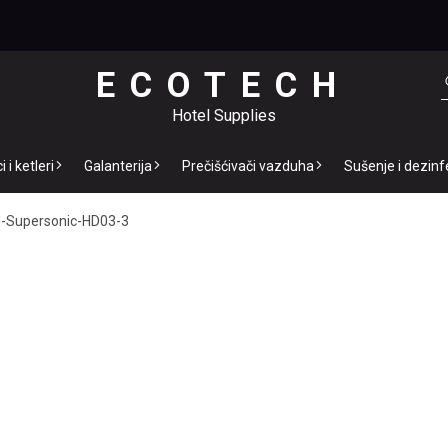
ECOTECH
Hotel Supplies
 i ketleri
Galanterija
Prečišćivači vazduha
Sušenje i dezinf
-Supersonic-HD03-3