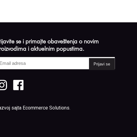
rijavite se i primajte obaveštenja o novim
roizvodima i aktuelnim popustima.
mail
dresa
Required)
azvoj sajta
Ecommerce Solutions
.