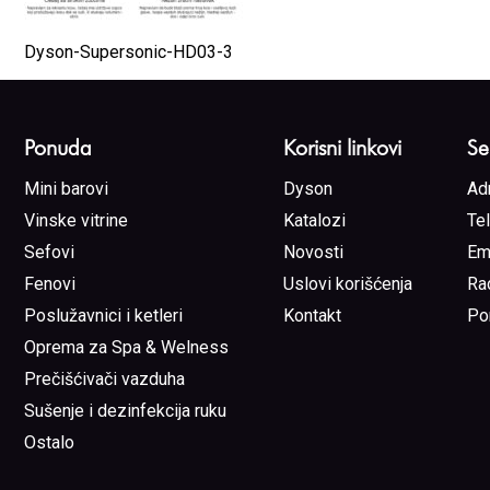
Dyson-Supersonic-HD03-3
Ponuda
Korisni linkovi
Se
Mini barovi
Dyson
Ad
Vinske vitrine
Katalozi
Te
Sefovi
Novosti
Em
Fenovi
Uslovi korišćenja
Ra
Poslužavnici i ketleri
Kontakt
Po
Oprema za Spa & Welness
Prečišćivači vazduha
Sušenje i dezinfekcija ruku
Ostalo