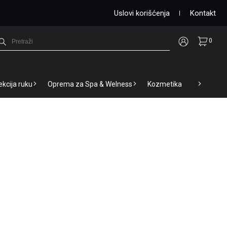
Uslovi korišćenja
Kontakt
0
ekcija ruku
Oprema za Spa & Welness
Kozmetika