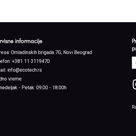
rvisne informacije
P
p
resa:
Omladinskih brigada 7G, Novi Beograd
E
lefon:
+381 11 3119470
a
ail:
info@ecotech.rs
(
dno vreme:
nedeljak - Petak: 09:00 - 18:00h
R