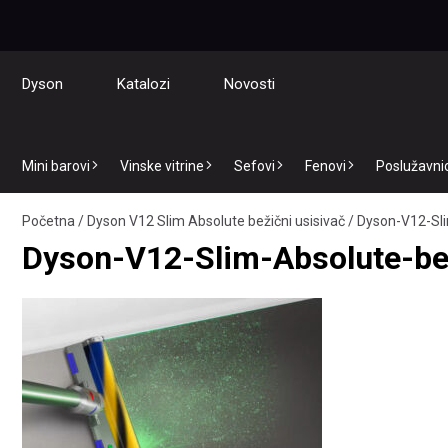
Dyson
Katalozi
Novosti
Mini barovi
Vinske vitrine
Sefovi
Fenovi
Poslužavnici
Početna
/
Dyson V12 Slim Absolute bežični usisivač
/
Dyson-V12-Sli
Dyson-V12-Slim-Absolute-bez