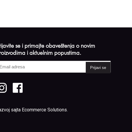
rijavite se i primajte obaveštenja o novim
roizvodima i aktuelnim popustima.
mail
dresa
Required)
azvoj sajta
Ecommerce Solutions
.