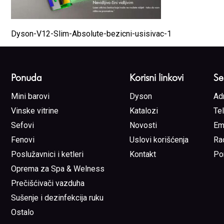
Dyson-V12-Slim-Absolute-bezicni-usisivac-1
Ponuda
Korisni linkovi
Se
Mini barovi
Dyson
Ad
Vinske vitrine
Katalozi
Te
Sefovi
Novosti
Em
Fenovi
Uslovi korišćenja
Ra
Poslužavnici i ketleri
Kontakt
Po
Oprema za Spa & Welness
Prečišćivači vazduha
Sušenje i dezinfekcija ruku
Ostalo