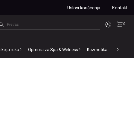
Uslovi korišćenja
Kontakt
0
ekcija ruku
Oprema za Spa & Welness
Kozmetika