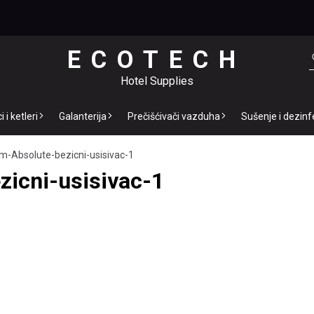
ECOTECH
Hotel Supplies
 i ketleri
Galanterija
Prečišćivači vazduha
Sušenje i dezinf
m-Absolute-bezicni-usisivac-1
icni-usisivac-1