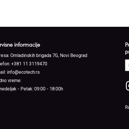
rvisne informacije
P
p
resa:
Omladinskih brigada 7G, Novi Beograd
E
lefon:
+381 11 3119470
a
ail:
info@ecotech.rs
(
dno vreme:
nedeljak - Petak: 09:00 - 18:00h
R