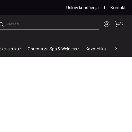
Uslovi korišćenja
Kontakt
0
ekcija ruku
Oprema za Spa & Welness
Kozmetika