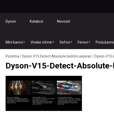
Dyson
Katalozi
Novosti
Mini barovi
Vinske vitrine
Sefovi
Fenovi
Poslužavnici
Početna
/
Dyson V15 Detect Absolute bežični usisivač
/
Dyson-V15-D
Dyson-V15-Detect-Absolute-b