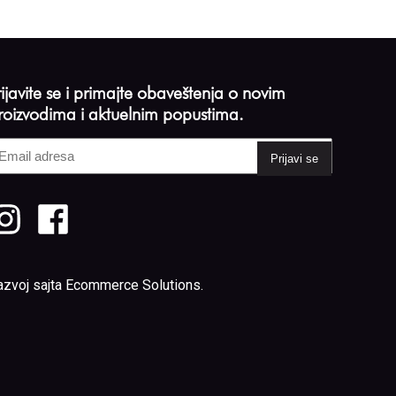
rijavite se i primajte obaveštenja o novim
roizvodima i aktuelnim popustima.
mail
dresa
Required)
azvoj sajta
Ecommerce Solutions
.