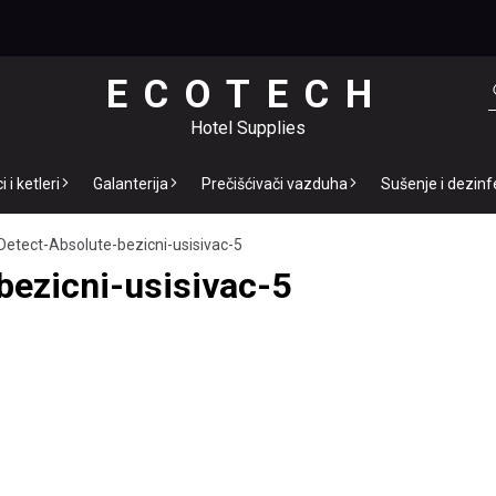
ECOTECH
Hotel Supplies
 i ketleri
Galanterija
Prečišćivači vazduha
Sušenje i dezinf
etect-Absolute-bezicni-usisivac-5
ezicni-usisivac-5