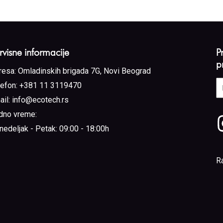
rvisne informacije
P
p
resa:
Omladinskih brigada 7G, Novi Beograd
E
lefon:
+381 11 3119470
a
ail:
info@ecotech.rs
(
dno vreme:
nedeljak - Petak: 09:00 - 18:00h
R