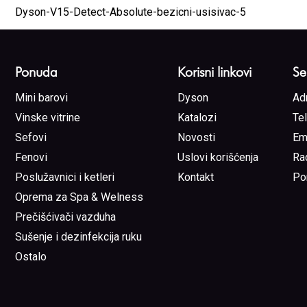
Dyson-V15-Detect-Absolute-bezicni-usisivac-5
Ponuda
Korisni linkovi
Se
Mini barovi
Dyson
Ad
Vinske vitrine
Katalozi
Te
Sefovi
Novosti
Em
Fenovi
Uslovi korišćenja
Ra
Poslužavnici i ketleri
Kontakt
Po
Oprema za Spa & Welness
Prečišćivači vazduha
Sušenje i dezinfekcija ruku
Ostalo