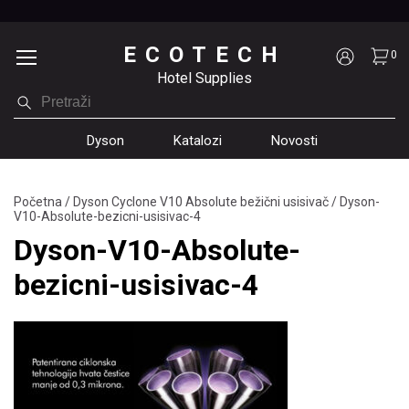
ECOTECH
0
Hotel Supplies
Dyson
Katalozi
Novosti
Početna
/
Dyson Cyclone V10 Absolute bežični usisivač
/
Dyson-
V10-Absolute-bezicni-usisivac-4
Dyson-V10-Absolute-
bezicni-usisivac-4