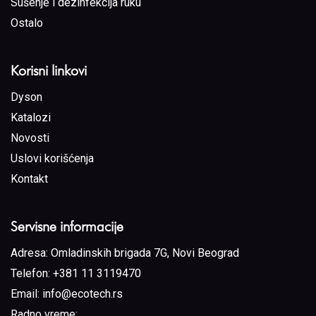
Sušenje i dezinfekcija ruku
Ostalo
Korisni linkovi
Dyson
Katalozi
Novosti
Uslovi korišćenja
Kontakt
Servisne informacije
Adresa:
Omladinskih brigada 7G, Novi Beograd
Telefon:
+381 11 3119470
Email:
info@ecotech.rs
Radno vreme: