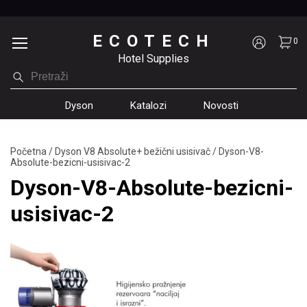
ECOTECH
0
Hotel Supplies
Dyson
Katalozi
Novosti
Početna
/
Dyson V8 Absolute+ bežični usisivač
/
Dyson-V8-
Absolute-bezicni-usisivac-2
Dyson-V8-Absolute-bezicni-
usisivac-2