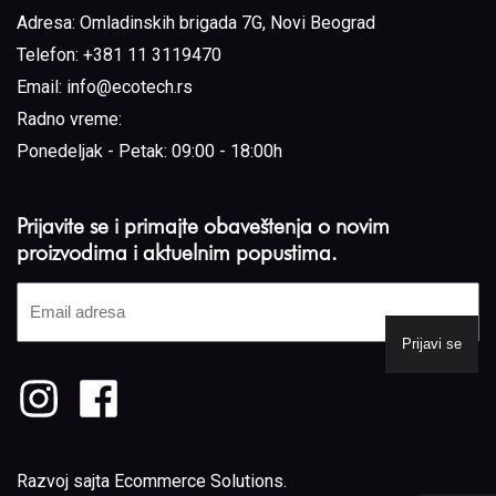
Adresa:
Omladinskih brigada 7G, Novi Beograd
Telefon:
+381 11 3119470
Email:
info@ecotech.rs
Radno vreme:
Ponedeljak - Petak: 09:00 - 18:00h
Prijavite se i primajte obaveštenja o novim
proizvodima i aktuelnim popustima.
Email
adresa
(Required)
Razvoj sajta
Ecommerce Solutions
.