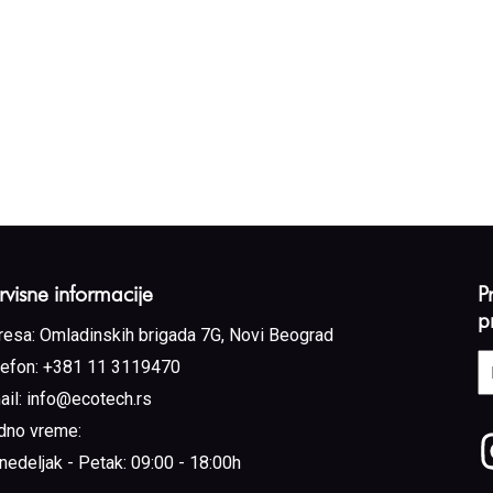
rvisne informacije
P
p
resa:
Omladinskih brigada 7G, Novi Beograd
E
lefon:
+381 11 3119470
a
ail:
info@ecotech.rs
(
dno vreme:
nedeljak - Petak: 09:00 - 18:00h