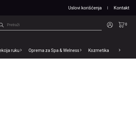
Uslovi korišćenja
Kontakt
0
ekcija ruku
Oprema za Spa & Welness
Kozmetika