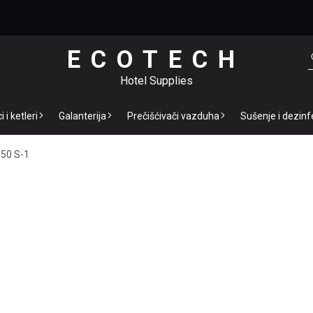
ECOTECH
Hotel Supplies
 i ketleri
Galanterija
Prečišćivači vazduha
Sušenje i dezinf
50 S-1