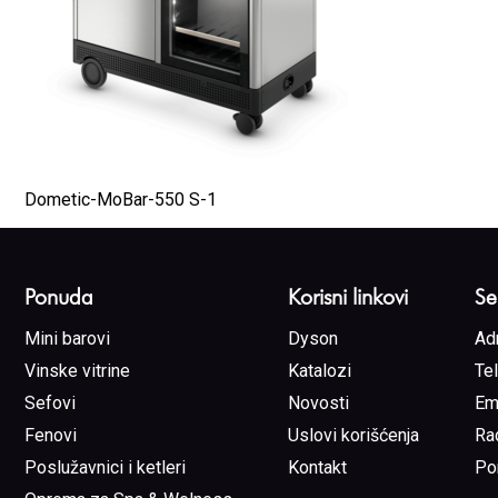
Dometic-MoBar-550 S-1
Ponuda
Korisni linkovi
Se
Mini barovi
Dyson
Ad
Vinske vitrine
Katalozi
Te
Sefovi
Novosti
Em
Fenovi
Uslovi korišćenja
Ra
Poslužavnici i ketleri
Kontakt
Po