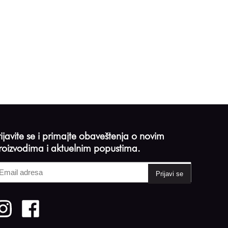
rijavite se i primajte obaveštenja o novim
roizvodima i aktuelnim popustima.
mail
dresa
Required)