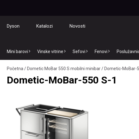
Dyson
Katalozi
Novosti
Mini barovi
Vinske vitrine
Sefovi
Fenovi
Poslužavnici
Početna
/
Dometic MoBar 550 S mobilni minibar
/
Dometic-MoBar-5
Dometic-MoBar-550 S-1