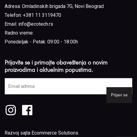
Adresa:
Omladinskih brigada 7G, Novi Beograd
Telefon:
+381 11 3119470
Email:
info@ecotech.rs
Radno vreme:
Ponedeljak - Petak: 09:00 - 18:00h
Prijavite se i primajte obaveštenja o novim
proizvodima i aktuelnim popustima.
Email
adresa
(Required)
Razvoj sajta
Ecommerce Solutions
.