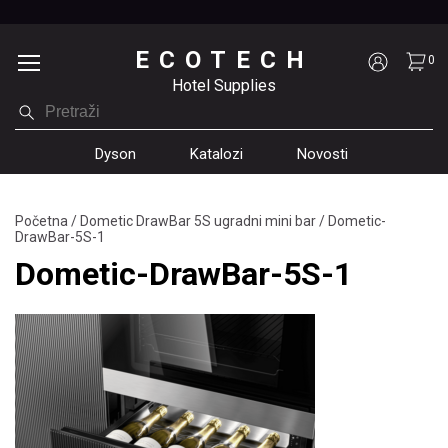
ECOTECH
0
Hotel Supplies
Dyson
Katalozi
Novosti
Početna
/
Dometic DrawBar 5S ugradni mini bar
/
Dometic-
DrawBar-5S-1
Dometic-DrawBar-5S-1