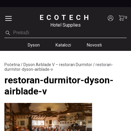
ECOTECH
0
Hotel Supplies
Dyson
Katalozi
Novosti
Početna
/
Dyson Airblade V – restoran Durmitor
/
restoran-
durmitor-dyson-airblade-v
restoran-durmitor-dyson-
airblade-v