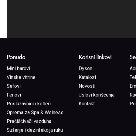
Ponuda
Korisni linkovi
Se
Mini barovi
Dyson
Ad
Vinske vitrine
Katalozi
Te
Sefovi
Novosti
Em
Fenovi
Uslovi korišćenja
Ra
Poslužavnici i ketleri
Kontakt
Po
Oprema za Spa & Welness
Prečišćivači vazduha
Sušenje i dezinfekcija ruku