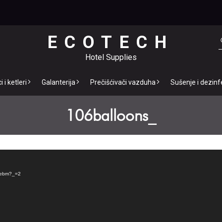
ECOTECH
Hotel Supplies
 i ketleri
Galanterija
Prečišćivači vazduha
Sušenje i dezinf
106balloons_
.webm?_=2