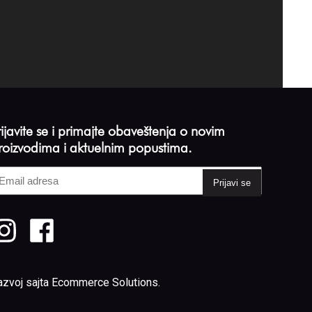
rijavite se i primajte obaveštenja o novim
roizvodima i aktuelnim popustima.
mail
dresa
Required)
azvoj sajta
Ecommerce Solutions
.