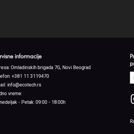
rvisne informacije
P
p
resa:
Omladinskih brigada 7G, Novi Beograd
E
lefon:
+381 11 3119470
a
ail:
info@ecotech.rs
(
dno vreme:
nedeljak - Petak: 09:00 - 18:00h
R