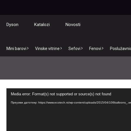
Dyson
Katalozi
Novosti
Mini barovi
Vinske vitrine
Sefovi
Fenovi
Poslužavnici
Прегледач
Media error: Format(s) not supported or source(s) not found
видео
записа
Преузми датотеку: https://www.ecotech.rs/wp-content/uploads/2015/04/106balloons_