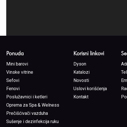
Ponuda
Korisni linkovi
Se
Mini barovi
Dyson
Ad
Vinske vitrine
Katalozi
Te
Sefovi
Novosti
Em
Fenovi
Uslovi korišćenja
Ra
Poslužavnici i ketleri
Kontakt
Po
Oprema za Spa & Welness
Prečišćivači vazduha
Sušenje i dezinfekcija ruku