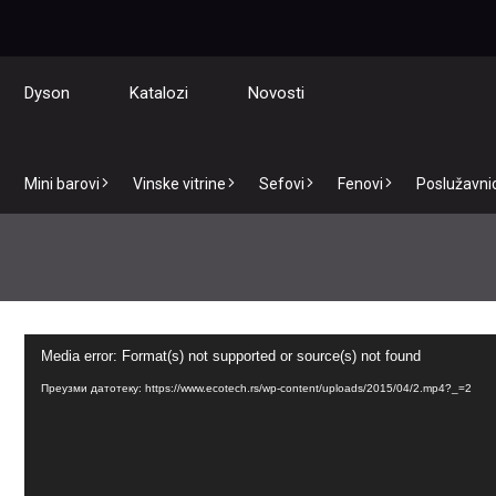
Dyson
Katalozi
Novosti
Mini barovi
Vinske vitrine
Sefovi
Fenovi
Poslužavnici
Прегледач
Media error: Format(s) not supported or source(s) not found
видео
записа
Преузми датотеку: https://www.ecotech.rs/wp-content/uploads/2015/04/2.mp4?_=2