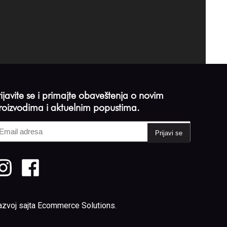
rijavite se i primajte obaveštenja o novim
roizvodima i aktuelnim popustima.
mail
dresa
Required)
azvoj sajta
Ecommerce Solutions
.