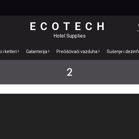
ECOTECH
Hotel Supplies
 i ketleri
Galanterija
Prečišćivači vazduha
Sušenje i dezinf
2