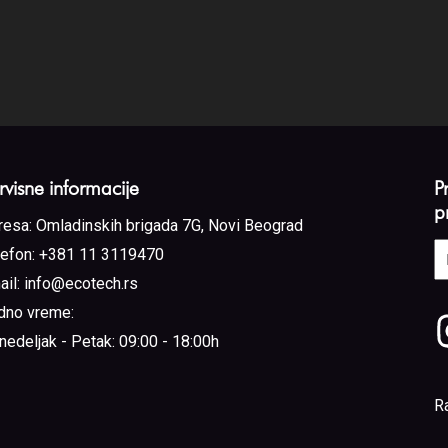
rvisne informacije
P
p
resa:
Omladinskih brigada 7G, Novi Beograd
E
lefon:
+381 11 3119470
a
ail:
info@ecotech.rs
(
dno vreme:
nedeljak - Petak: 09:00 - 18:00h
R