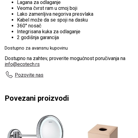
Lagana za odlaganje
Veoma čvrst ram u crnoj boji
Lako zamenljiva negoriva presvlaka
Kabel može da se spoji na dasku
360° nosač
Integrisana kuka za odlaganje
2 godišnja garancija
Dostupno za avansnu kupovinu
Dostupno na zahtev, proverite mogućnost poručivanja na
info@ecotech.rs
Pozovite nas
Povezani proizvodi