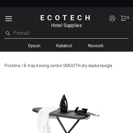
ECOTECH
0
Hotel Supplies
Dyson
Katalozi
Novosti
Početna
/
B-tray Ironing centre SMOOTH dry daska+pegla