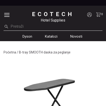
ECOTECH
0
Hotel Supplies
Dyson
Katalozi
Novosti
Početna
/
B-tray SMOOTH daska za peglanje