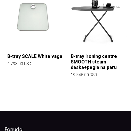
B-tray SCALE White vaga
B-tray Ironing centre
SMOOTH steam
4,793.00
RSD
daska+pegla na paru
19,845.00
RSD
Ponuda