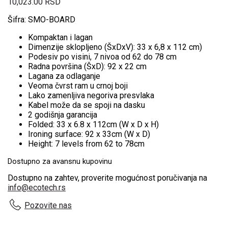
10,023.00
RSD
Šifra: SMO-BOARD
Kompaktan i lagan
Dimenzije sklopljeno (ŠxDxV): 33 x 6,8 x 112 cm)
Podesiv po visini, 7 nivoa od 62 do 78 cm
Radna površina (ŠxD): 92 x 22 cm
Lagana za odlaganje
Veoma čvrst ram u crnoj boji
Lako zamenljiva negoriva presvlaka
Kabel može da se spoji na dasku
2 godišnja garancija
Folded: 33 x 6.8 x 112cm (W x D x H)
Ironing surface: 92 x 33cm (W x D)
Height: 7 levels from 62 to 78cm
Dostupno za avansnu kupovinu
Dostupno na zahtev, proverite mogućnost poručivanja na
info@ecotech.rs
Pozovite nas