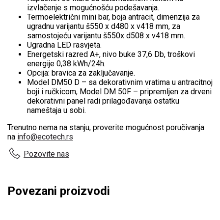
izvlačenje s mogućnošću podešavanja.
Termoelektrični mini bar, boja antracit, dimenzija za
ugradnu varijantu š550 x d480 x v418 mm, za
samostojeću varijantu š550x d508 x v418 mm.
Ugradna LED rasvjeta.
Energetski razred A+, nivo buke 37,6 Db, troškovi
energije 0,38 kWh/24h.
Opcija: bravica za zaključavanje.
Model DM50 D – sa dekorativnim vratima u antracitnoj
boji i ručkicom, Model DM 50F – pripremljen za drveni
dekorativni panel radi prilagođavanja ostatku
nameštaja u sobi.
Trenutno nema na stanju, proverite mogućnost poručivanja
na
info@ecotech.rs
Pozovite nas
Povezani proizvodi