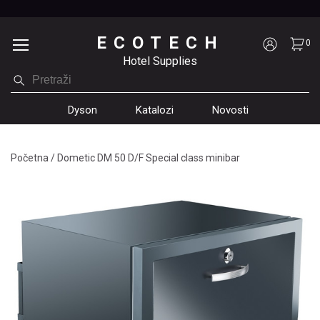
ECOTECH
0
Hotel Supplies
Dyson
Katalozi
Novosti
Početna
/
Dometic DM 50 D/F Special class minibar