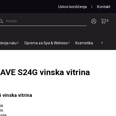
Uslovi korišćenja
Kontakt
0
ekcija ruku
Oprema za Spa & Welness
Kozmetika
VE S24G vinska vitrina
vinska vitrina
ša
em
gija