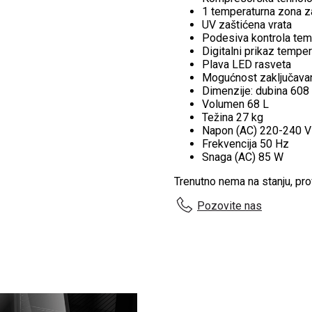
1 temperaturna zona z
UV zaštićena vrata
Podesiva kontrola temp
Digitalni prikaz tempera
Plava LED rasveta
Mogućnost zaključava
Dimenzije: dubina 60
Volumen 68 L
Težina 27 kg
Napon (AC) 220-240 V
Frekvencija 50 Hz
Snaga (AC) 85 W
Trenutno nema na stanju, pr
Pozovite nas