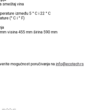
a smeštaj vina
erature između 5 ° C i 22 ° C
ture (° C i ° F)
nja
8 mm visina 455 mm širina 590 mm
overite mogućnost poručivanja na
info@ecotech.rs