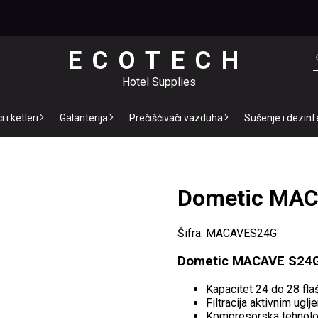
ECOTECH
Hotel Supplies
 i ketleri
Galanterija
Prečišćivači vazduha
Sušenje i dezinf
Dometic MACA
Šifra: MACAVES24G
Dometic MACAVE S24G 
Kapacitet 24 do 28 fla
Filtracija aktivnim uglj
Kompresorska tehnolo