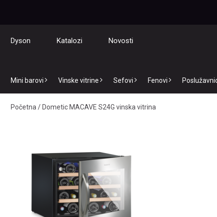
Dyson
Katalozi
Novosti
Mini barovi
Vinske vitrine
Sefovi
Fenovi
Poslužavnici
Početna
/
Dometic MACAVE S24G vinska vitrina