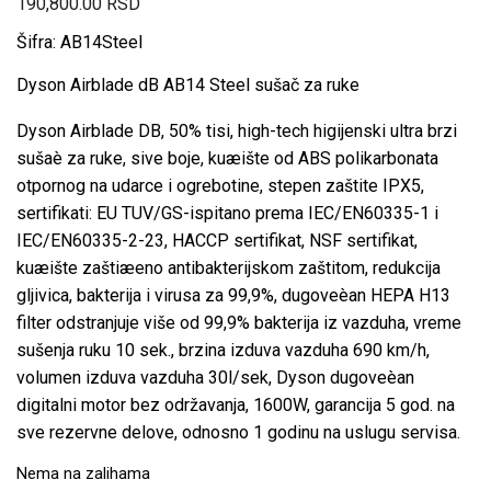
190,800.00
RSD
Šifra: AB14Steel
Dyson Airblade dB AB14 Steel sušač za ruke
Dyson Airblade DB, 50% tisi, high-tech higijenski ultra brzi
sušaè za ruke, sive boje, kuæište od ABS polikarbonata
otpornog na udarce i ogrebotine, stepen zaštite IPX5,
sertifikati: EU TUV/GS-ispitano prema IEC/EN60335-1 i
IEC/EN60335-2-23, HACCP sertifikat, NSF sertifikat,
kuæište zaštiæeno antibakterijskom zaštitom, redukcija
gljivica, bakterija i virusa za 99,9%, dugoveèan HEPA H13
filter odstranjuje više od 99,9% bakterija iz vazduha, vreme
sušenja ruku 10 sek., brzina izduva vazduha 690 km/h,
volumen izduva vazduha 30l/sek, Dyson dugoveèan
digitalni motor bez održavanja, 1600W, garancija 5 god. na
sve rezervne delove, odnosno 1 godinu na uslugu servisa.
Nema na zalihama