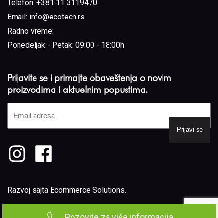
Telefon:
+381 11 3119470
Email:
info@ecotech.rs
Radno vreme:
Ponedeljak - Petak: 09:00 - 18:00h
Prijavite se i primajte obaveštenja o novim
proizvodima i aktuelnim popustima.
Email
adresa
(Required)
Razvoj sajta
Ecommerce Solutions
.
Pozovite za više informacija