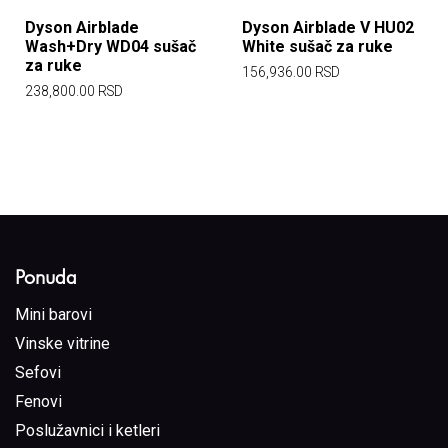
Dyson Airblade
Dyson Airblade V HU02
Wash+Dry WD04 sušač
White sušač za ruke
za ruke
156,936.00
RSD
238,800.00
RSD
Ponuda
Mini barovi
Vinske vitrine
Sefovi
Fenovi
Poslužavnici i ketleri