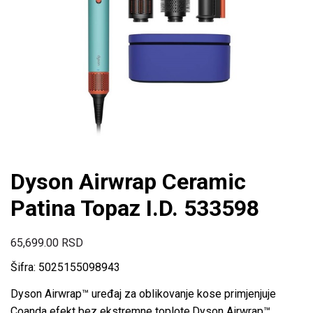
Dyson Airwrap Ceramic
Patina Topaz I.D. 533598
65,699.00
RSD
Šifra: 5025155098943
Dyson Airwrap™ uređaj za oblikovanje kose primjenjuje
Coanda efekt bez ekstremne toplote.Dyson Airwrap™