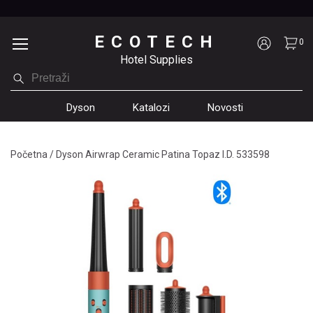
ECOTECH
0
Hotel Supplies
Dyson
Katalozi
Novosti
Početna
/
Dyson Airwrap Ceramic Patina Topaz I.D. 533598