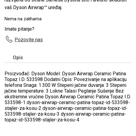
vaš Dyson Airwrap™ uređaj.
Nema na zalihama
Imate pitanje?
Pozovite nas
Opis
Proizvođač: Dyson Model: Dyson Airwrap Ceramic Patina
Topaz I.D. 533598 Dodatni Opis: Povezivanje na aplikaciju
telefona Snaga: 1.300 W Stepeni jačine duvanja: 3 Stepeni
jačine temperature: 3 Lokne Talasi Peglanje Sušenje Bez
ekstremne vrućine Dyson Airwrap Ceramic Patina Topaz I.D.
533598-1 dyson-airwrap-ceramic-patina-topaz-id-533598-
stajler-za-kosu-2 dyson-airwrap-ceramic-patina-topaz-id-
533598-stajler-za-kosu-3 dyson-airwrap-ceramic-patina-
topaz-id-533598-stajler-za-kosu-4