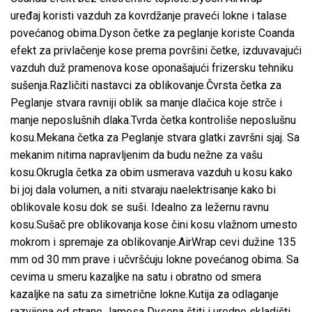
uređaj koristi vazduh za kovrdžanje praveći lokne i talase
povećanog obima.Dyson četke za peglanje koriste Coanda
efekt za privlačenje kose prema površini četke, izduvavajući
vazduh duž pramenova kose oponašajući frizersku tehniku
sušenja.Različiti nastavci za oblikovanje.Čvrsta četka za
Peglanje stvara ravniji oblik sa manje dlačica koje strče i
manje neposlušnih dlaka.Tvrda četka kontroliše neposlušnu
kosu.Mekana četka za Peglanje stvara glatki završni sjaj. Sa
mekanim nitima napravljenim da budu nežne za vašu
kosu.Okrugla četka za obim usmerava vazduh u kosu kako
bi joj dala volumen, a niti stvaraju naelektrisanje kako bi
oblikovale kosu dok se suši. Idealno za ležernu ravnu
kosu.Sušač pre oblikovanja kose čini kosu vlažnom umesto
mokrom i spremaje za oblikovanje.AirWrap cevi dužine 135
mm od 30 mm prave i učvršćuju lokne povećanog obima. Sa
cevima u smeru kazaljke na satu i obratno od smera
kazaljke na satu za simetrične lokne.Kutija za odlaganje
razvijena od strane Jamesa Dysona štiti i uredno skladišti