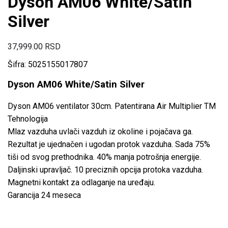
Dyson AM06 White/Satin
Silver
37,999.00
RSD
Šifra: 5025155017807
Dyson AM06 White/Satin Silver
Dyson AM06 ventilator 30cm. Patentirana Air Multiplier TM
Tehnologija
Mlaz vazduha uvlači vazduh iz okoline i pojačava ga.
Rezultat je ujednačen i ugodan protok vazduha. Sada 75%
tiši od svog prethodnika. 40% manja potrošnja energije.
Daljinski upravljač. 10 preciznih opcija protoka vazduha.
Magnetni kontakt za odlaganje na uređaju.
Garancija 24 meseca