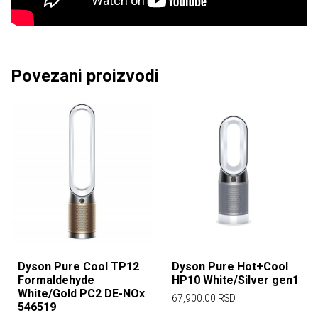
Povezani proizvodi
Dyson Pure Cool TP12
Dyson Pure Hot+Cool
Formaldehyde
HP10 White/Silver gen1
White/Gold PC2 DE-NOx
67,900.00
RSD
546519