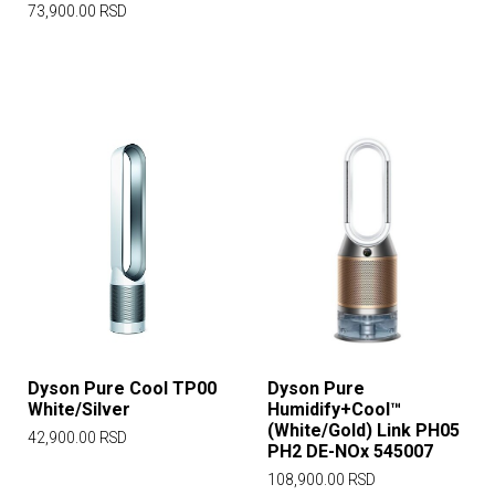
73,900.00
RSD
Dyson Pure Cool TP00
Dyson Pure
White/Silver
Humidify+Cool™
(White/Gold) Link PH05
42,900.00
RSD
PH2 DE-NOx 545007
108,900.00
RSD