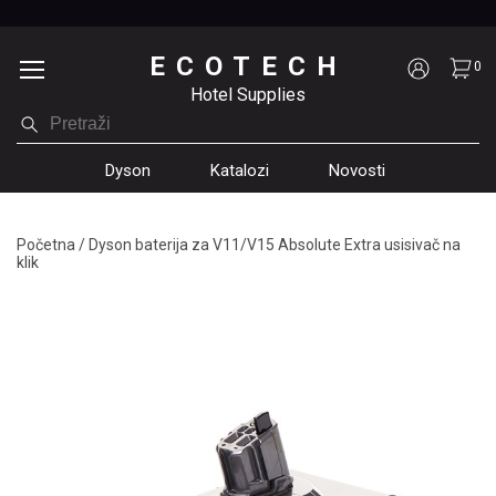
ECOTECH
0
Hotel Supplies
Dyson
Katalozi
Novosti
Početna
/
Dyson baterija za V11/V15 Absolute Extra usisivač na
klik