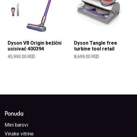
Dyson V8 Origin bežični
Dyson Tangle free
usisivač 400394
turbine tool retail
45,990.00
RSD
8,699.00
RSD
Ponuda
Mini barovi
Vinske vitrine