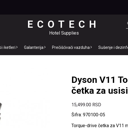
ECOTECH
Hotel Supplies
 i ketleri
Galanterija
Prečišćivači vazduha
Sušenje i dezinf
Dyson V11 To
četka za usis
15,499.00
RSD
Šifra: 970100-05
Torque-drive četka za V11 m