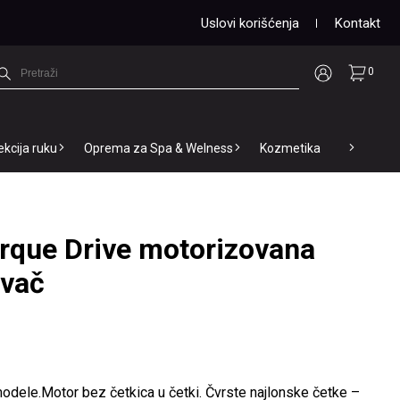
Uslovi korišćenja
Kontakt
0
ekcija ruku
Oprema za Spa & Welness
Kozmetika
rque Drive motorizovana
ivač
odele.Motor bez četkica u četki. Čvrste najlonske četke –