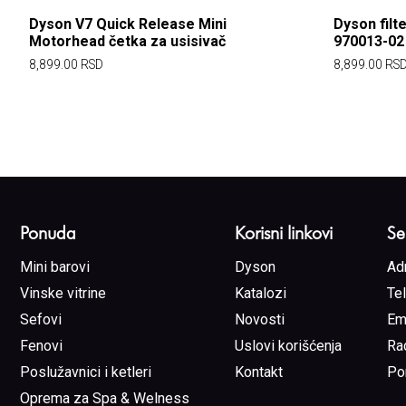
Dyson V7 Quick Release Mini
Dyson filt
Motorhead četka za usisivač
970013-02
8,899.00
RSD
8,899.00
RS
Ponuda
Korisni linkovi
Se
Mini barovi
Dyson
Ad
Vinske vitrine
Katalozi
Te
Sefovi
Novosti
Em
Fenovi
Uslovi korišćenja
Ra
Poslužavnici i ketleri
Kontakt
Po
Oprema za Spa & Welness