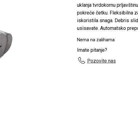
uklanja tvrdokornu prljavštin
pokreće četku. Fleksibilna z
iskoristila snaga. Debris sli
usisavate. Automatsko prep
Nema na zalihama
Imate pitanje?
Pozovite nas