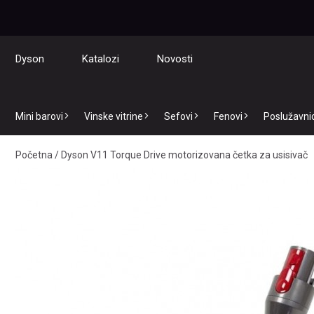
Dyson
Katalozi
Novosti
Mini barovi
Vinske vitrine
Sefovi
Fenovi
Poslužavnici
Početna
/
Dyson V11 Torque Drive motorizovana četka za usisivač