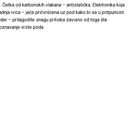
u. Četka od karbonskih vlakana – antistatička. Elektronika koja
adnja ivica – jače pričvršćena uz pod kako bi se u potpunosti
dder – prilagodite snagu pritiska zavisno od toga šta
oznavanje vrste poda.