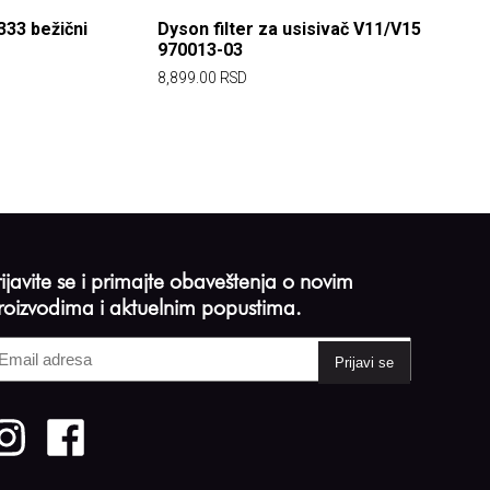
33 bežični
Dyson filter za usisivač V11/V15
970013-03
8,899.00
RSD
rijavite se i primajte obaveštenja o novim
roizvodima i aktuelnim popustima.
mail
dresa
Required)