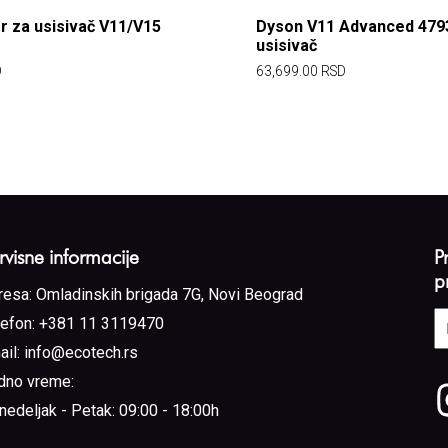
er za usisivač V11/V15
Dyson V11 Advanced 4793
usisivač
D
63,699.00
RSD
rvisne informacije
P
p
resa:
Omladinskih brigada 7G, Novi Beograd
E
lefon:
+381 11 3119470
a
ail:
info@ecotech.rs
(
dno vreme:
nedeljak - Petak: 09:00 - 18:00h