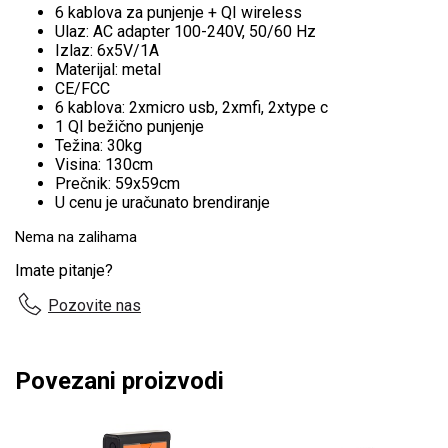
6 kablova za punjenje + QI wireless
Ulaz: AC adapter 100-240V, 50/60 Hz
Izlaz: 6x5V/1A
Materijal: metal
CE/FCC
6 kablova: 2xmicro usb, 2xmfi, 2xtype c
1 QI bežično punjenje
Težina: 30kg
Visina: 130cm
Prečnik: 59x59cm
U cenu je uračunato brendiranje
Nema na zalihama
Imate pitanje?
Pozovite nas
Povezani proizvodi