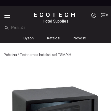
ECOTECH
0
Hotel Supplies
Dyson
Katalozi
Novosti
Početna
/
Technomax hotelski sef TSM/4H