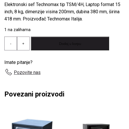
Elektronski sef Technomax tip TSM/4H, Laptop format 15
inch, 8 kg, dimenzije visina 200mm, dubina 380 mm, širina
418 mm. Proizvođač Technomax Italija.
1 na zalihama
Technomax
Dodaj u korpu
-
+
hotelski
sef
TSM/4H
količina
Imate pitanje?
Pozovite nas
Povezani proizvodi