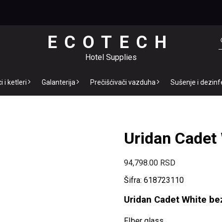
ECOTECH
Hotel Supplies
 i ketleri
Galanterija
Prečišćivači vazduha
Sušenje i dezinf
Uridan Cadet 
94,798.00
RSD
Šifra: 618723110
Uridan Cadet White be
FIber glass