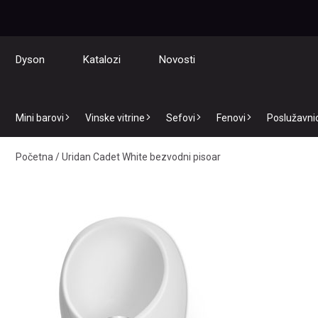
Dyson
Katalozi
Novosti
Mini barovi
Vinske vitrine
Sefovi
Fenovi
Poslužavnici
Početna
/
Uridan Cadet White bezvodni pisoar