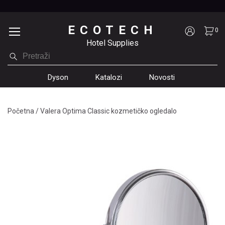
ECOTECH
0
Hotel Supplies
Dyson
Katalozi
Novosti
Početna
/
Valera Optima Classic kozmetičko ogledalo