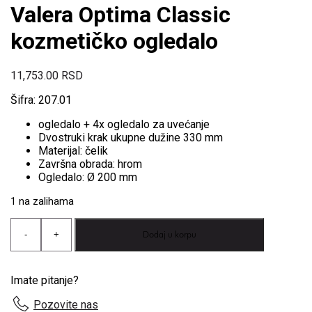
Valera Optima Classic
kozmetičko ogledalo
11,753.00
RSD
Šifra: 207.01
ogledalo + 4x ogledalo za uvećanje
Dvostruki krak ukupne dužine 330 mm
Materijal: čelik
Završna obrada: hrom
Ogledalo: Ø 200 mm
1 na zalihama
Valera
Dodaj u korpu
-
+
Optima
Classic
kozmetičko
ogledalo
Imate pitanje?
količina
Pozovite nas