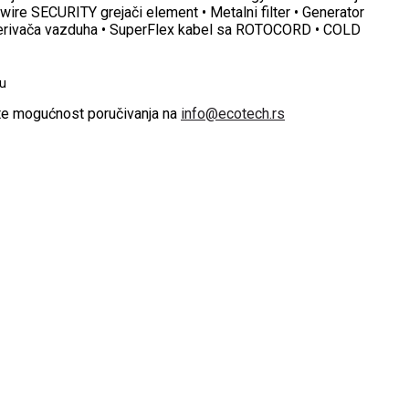
wire SECURITY grejači element • Metalni filter • Generator
erivača vazduha • SuperFlex kabel sa ROTOCORD • COLD
u
te mogućnost poručivanja na
info@ecotech.rs