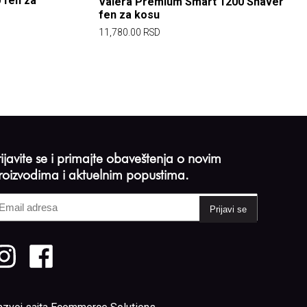
 fen za
Valera Premium Smart 1200 Shaver
fen za kosu
11,780.00
RSD
rijavite se i primajte obaveštenja o novim
roizvodima i aktuelnim popustima.
mail
dresa
Required)