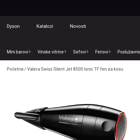
Dyson
Katalozi
Novosti
Mini barovi
Vinske vitrine
Sefovi
Fenovi
Poslužavnici
Početna
/
Valera Swiss Silent Jet 8500 Ionic TF fen za kosu