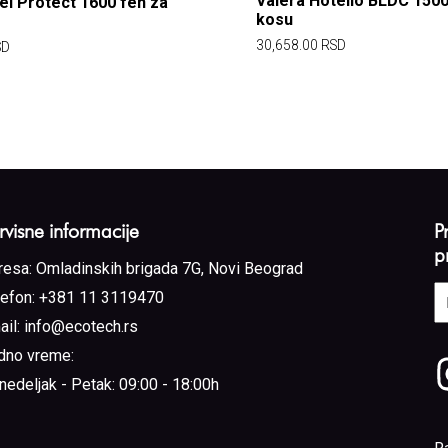
Valera Hotello BLDC 1500
el Protect 1600 fen za
kosu
30,658.00
RSD
SD
rvisne informacije
P
p
resa:
Omladinskih brigada 7G, Novi Beograd
E
lefon:
+381 11 3119470
a
ail:
info@ecotech.rs
(
dno vreme:
nedeljak - Petak: 09:00 - 18:00h