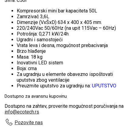
Šifra: C50i
Kompresorski mini bar kapaciteta 50L
Zamrzivač 3,6L
Dimenzije (VxŠxD) 634 x 400 x 405 mm.
220/240Vac 50/60Hz (na upit 115Vac – 60Hz)
Potrošnja: 0,271 kW/24h
Ugradni i samostojeći
Vrata leva i desna, mogućnost prebacivanja
Brzo hlađenje
Masa: 18 kg
Inovativni LED sistem
Boja: crna
Za ugradnju u elemente obavezno ispoštovati
uputstva zbog ventilacije
Preuzmite uputstvo za ugradnju na:
UPUTSTVO
Dostupno za avansnu kupovinu
Dostupno na zahtev, proverite mogućnost poručivanja na
info@ecotech.rs
Pozovite nas