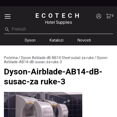
ECOTECH
0
Hotel Supplies
Dyson
Katalozi
Novosti
Početna
/
Dyson Airblade dB AB14 Steel sušač za ruke
/
Dyson-
Airblade-AB14-dB-susac-za ruke-3
Dyson-Airblade-AB14-dB-
susac-za ruke-3