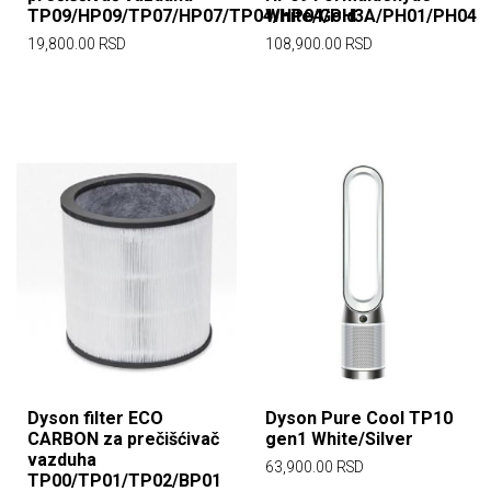
TP09/HP09/TP07/HP07/TP04/HP04/PH3A/PH01/PH04
White/Gold
19,800.00
RSD
108,900.00
RSD
Dyson filter ECO
Dyson Pure Cool TP10
CARBON za prečišćivač
gen1 White/Silver
vazduha
63,900.00
RSD
TP00/TP01/TP02/BP01