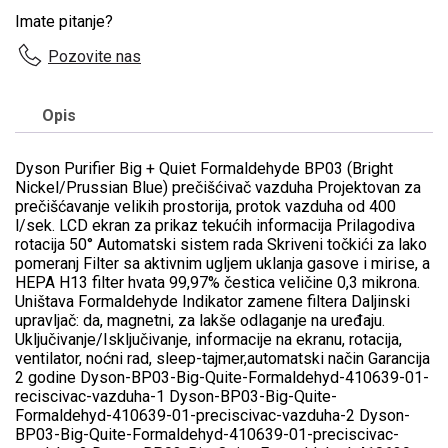
Imate pitanje?
Pozovite nas
Opis
Dyson Purifier Big + Quiet Formaldehyde BP03 (Bright
Nickel/Prussian Blue) prečišćivač vazduha Projektovan za
prečišćavanje velikih prostorija, protok vazduha od 400
l/sek. LCD ekran za prikaz tekućih informacija Prilagodiva
rotacija 50° Automatski sistem rada Skriveni točkići za lako
pomeranj Filter sa aktivnim ugljem uklanja gasove i mirise, a
HEPA H13 filter hvata 99,97% čestica veličine 0,3 mikrona.
Uništava Formaldehyde Indikator zamene filtera Daljinski
upravljač: da, magnetni, za lakše odlaganje na uređaju.
Uključivanje/Isključivanje, informacije na ekranu, rotacija,
ventilator, noćni rad, sleep-tajmer,automatski način Garancija
2 godine Dyson-BP03-Big-Quite-Formaldehyd-410639-01-
reciscivac-vazduha-1 Dyson-BP03-Big-Quite-
Formaldehyd-410639-01-preciscivac-vazduha-2 Dyson-
BP03-Big-Quite-Formaldehyd-410639-01-preciscivac-