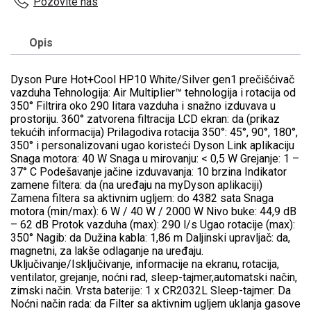
Pozovite nas
Opis
Dyson Pure Hot+Cool HP10 White/Silver gen1 prečišćivač
vazduha Tehnologija: Air Multiplier™ tehnologija i rotacija od
350° Filtrira oko 290 litara vazduha i snažno izduvava u
prostoriju. 360° zatvorena filtracija LCD ekran: da (prikaz
tekućih informacija) Prilagodiva rotacija 350°: 45°, 90°, 180°,
350° i personalizovani ugao koristeći Dyson Link aplikaciju
Snaga motora: 40 W Snaga u mirovanju: < 0,5 W Grejanje: 1 –
37° C Podešavanje jačine izduvavanja: 10 brzina Indikator
zamene filtera: da (na uređaju na myDyson aplikaciji)
Zamena filtera sa aktivnim ugljem: do 4382 sata Snaga
motora (min/max): 6 W / 40 W / 2000 W Nivo buke: 44,9 dB
– 62 dB Protok vazduha (max): 290 l/s Ugao rotacije (max):
350° Nagib: da Dužina kabla: 1,86 m Daljinski upravljač: da,
magnetni, za lakše odlaganje na uređaju.
Uključivanje/Isključivanje, informacije na ekranu, rotacija,
ventilator, grejanje, noćni rad, sleep-tajmer,automatski način,
zimski način. Vrsta baterije: 1 x CR2032L Sleep-tajmer: Da
Noćni način rada: da Filter sa aktivnim ugljem uklanja gasove