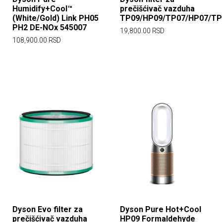
Humidify+Cool™
prečišćivač vazduha
(White/Gold) Link PH05
TP09/HP09/TP07/HP07/TP
PH2 DE-NOx 545007
19,800.00
RSD
108,900.00
RSD
Dyson Evo filter za
Dyson Pure Hot+Cool
prečišćivač vazduha
HP09 Formaldehyde