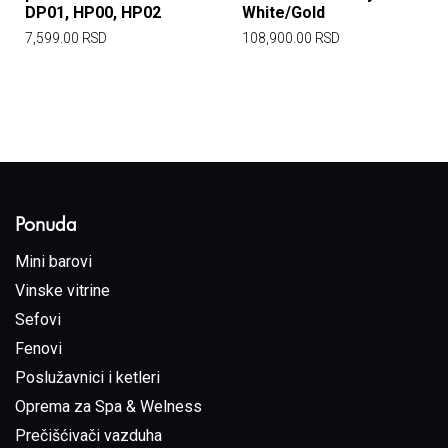
DP01, HP00, HP02
White/Gold
7,599.00
RSD
108,900.00
RSD
Ponuda
Mini barovi
Vinske vitrine
Sefovi
Fenovi
Poslužavnici i ketleri
Oprema za Spa & Welness
Prečišćivači vazduha