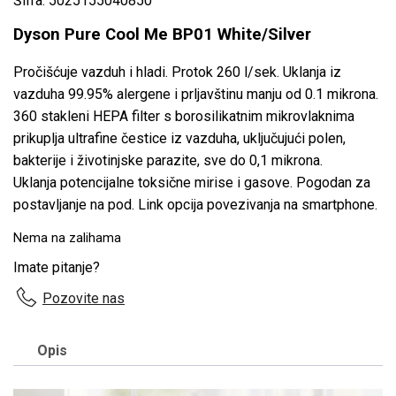
Šifra: 5025155040850
Dyson Pure Cool Me BP01 White/Silver
Pročišćuje vazduh i hladi. Protok 260 l/sek. Uklanja iz
vazduha 99.95% alergene i prljavštinu manju od 0.1 mikrona.
360 stakleni HEPA filter s borosilikatnim mikrovlaknima
prikuplja ultrafine čestice iz vazduha, uključujući polen,
bakterije i životinjske parazite, sve do 0,1 mikrona.
Uklanja potencijalne toksične mirise i gasove. Pogodan za
postavljanje na pod. Link opcija povezivanja na smartphone.
Nema na zalihama
Imate pitanje?
Pozovite nas
Opis