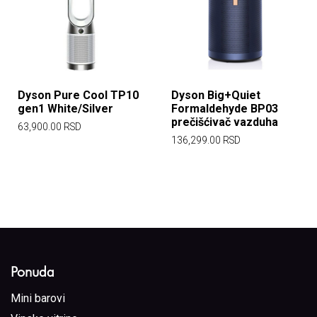
Dyson Pure Cool TP10
Dyson Big+Quiet
gen1 White/Silver
Formaldehyde BP03
prečišćivač vazduha
63,900.00
RSD
136,299.00
RSD
Ponuda
Mini barovi