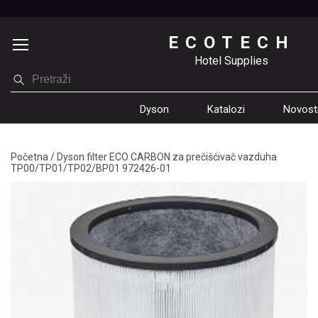
ECOTECH
Hotel Supplies
Dyson
Katalozi
Novost
Početna
/
Dyson filter ECO CARBON za prečišćivač vazduha
TP00/TP01/TP02/BP01 972426-01