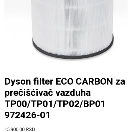
Dyson filter ECO CARBON za
prečišćivač vazduha
TP00/TP01/TP02/BP01
972426-01
15,900.00
RSD