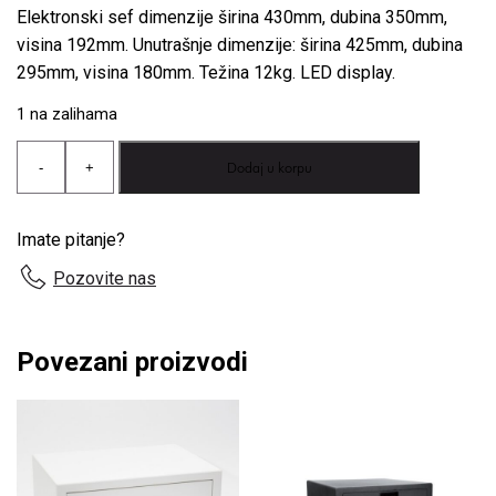
Elektronski sef dimenzije širina 430mm, dubina 350mm,
visina 192mm. Unutrašnje dimenzije: širina 425mm, dubina
295mm, visina 180mm. Težina 12kg. LED display.
1 na zalihama
Perseo
Dodaj u korpu
-
+
Aruba
15
beli
hotelski
Imate pitanje?
sef
količina
Pozovite nas
Povezani proizvodi